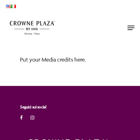
Skip
to
main
Men
content
Put your Media credits here.
Seguici sui social