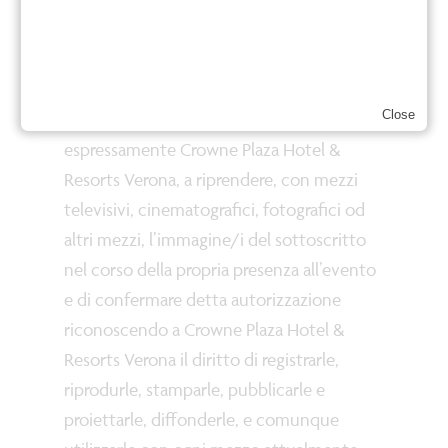
Fotografie e diritti d’immagine:
Con la partecipazione agli eventi
organizzati da Crowne Plaza Hotel &
Close
Resorts Verona, l’utente autorizza
espressamente Crowne Plaza Hotel &
Resorts Verona, a riprendere, con mezzi
televisivi, cinematografici, fotografici od
altri mezzi, l’immagine/i del sottoscritto
nel corso della propria presenza all’evento
e di confermare detta autorizzazione
riconoscendo a Crowne Plaza Hotel &
Resorts Verona il diritto di registrarle,
riprodurle, stamparle, pubblicarle e
proiettarle, diffonderle, e comunque