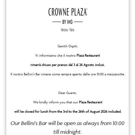
Sicurezza delle informazioni:
Proteggiamo le informazioni fornite su
server informatici controllati, un ambiente
sicuro protetto da accesso, uso o
Gentili Ospiti,
divulgazione non autorizzata. Adottiamo
Vi informiamo che il nsotro
Plaza Restaurant
sistemi di protezione fisica, tecnica e
rimarrà chiuso per pranzo dal 3 al 26 Agosto inclusi.
amministrativa ragionevoli per proteggere
Il nostro Bellini's Bar rimane come sempre aperto dalle ore 10:00 a mezzanotte.
da accesso, uso, modifica e divulgazione
non autorizzata delle informazioni
Dear Guests,
personali in nostro possesso. Nonostante
We kindly inform you that our
Plaza Restaurant
ciò, nessuna trasmissione dei dati tramite
will be closed for lunch from the 3rd to the 26th of August 2026 included.
Internet o rete wireless può essere
Our Bellini's Bar will be open as always from 10:00
completamente garantita come sicura.
till midnight.