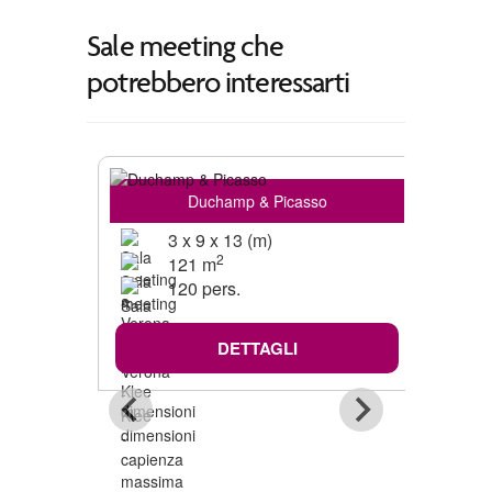
Sale meeting che
potrebbero interessarti
Duchamp & Picasso
3 x 9 x 13 (m)
2
121 m
120 pers.
DETTAGLI