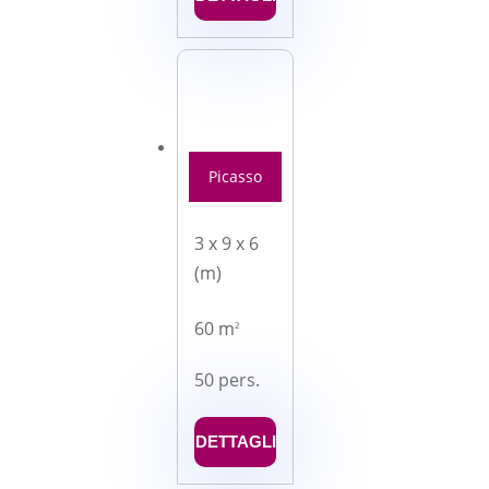
Picasso
3 x 9 x 6
(m)
60 m
2
50 pers.
DETTAGLI