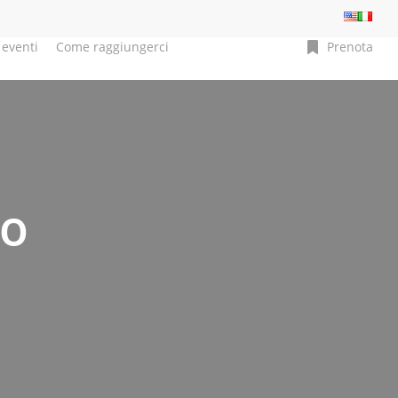
 eventi
Come raggiungerci
P
r
e
n
o
t
a
so