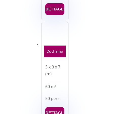
DETTAGLI
Duchamp
3 x 9 x 7
(m)
60 m
2
50 pers.
DETTAGLI