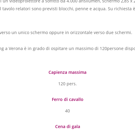
 un videoproiettore a soffitto da 4.000 ansilumen, schermo 2,85 x
 tavolo relatori sono previsti blocchi, penne e acqua. Su richiesta è
e verso un unico schermo oppure in orizzontale verso due schermi.
ng a Verona è in grado di ospitare un massimo di 120persone dispos
Capienza massima
120 pers.
Ferro di cavallo
40
Cena di gala