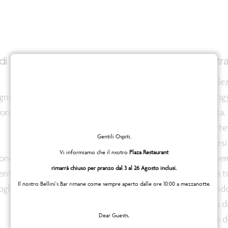
di
Piscina panoramica
Palestr
Dall’alba al tramonto, la
Una sele
gnerà
piscina panoramica renderà la
Technog
rona
tua giornata speciale. E’ una
arredata,
promessa.
conforte
Gentili Ospiti,
dedicarsi 
Vi informiamo che il nsotro
Plaza Restaurant
ione
benessere
rimarrà chiuso per pranzo dal 3 al 26 Agosto inclusi.
mento
Inizia la 
Il nostro Bellini's Bar rimane come sempre aperto dalle ore 10:00 a mezzanotte.
oglie
seguendo
scheda d
Dear Guests,
oppure d