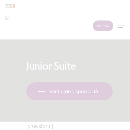
Skip
to
main
Men
Prenota
content
Junior
Suite
Verifica le disponibilità
[checkform]