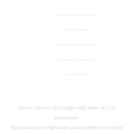
Gli ospiti hanno adorato le stanze spaziose e pulite, tutte dotate di TV
A soli 10 minuti in auto dall’Arena di Verona
Gli ospiti hanno adorato la palestra e la piscina panoramica al coperto
Uno dei pochi hotel in zona con il servizio in camera 24 ore su 24
Uno dei pochi hotel in zona con la SPA
Elenco fornito da Google sulla base di 1.532
recensioni.
Puoi aiutarci a migliorare questo elenco
inviando