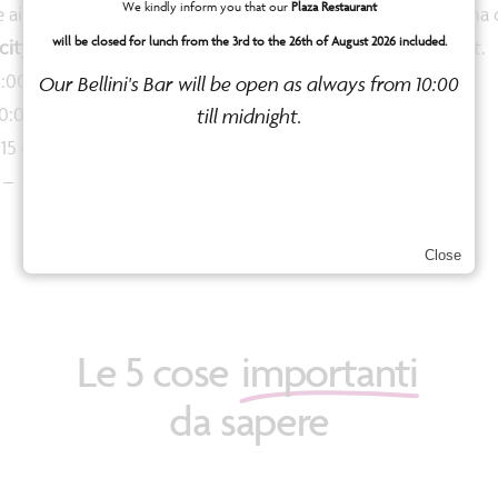
We kindly inform you that our
Plaza Restaurant
 ai
con una c
will be closed for lunch from the 3rd to the 26th of August 2026 included.
city
roulant.
2:00 –
Our Bellini's Bar will be open as always from 10:00
20:00
till midnight.
:15 –
5 –
Close
Le 5 cose
importanti
da sapere