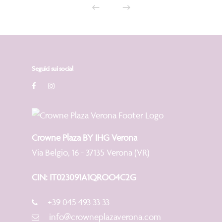
Seguici sui social
Crowne Plaza BY IHG Verona
Via Belgio, 16 - 37135 Verona (VR)
CIN: IT023091A1QROO4C2G
+39 045 493 33 33
info@crowneplazaverona.com