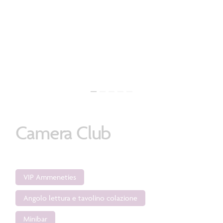
Camera
Club
VIP Ammeneties
Angolo lettura e tavolino colazione
Minibar