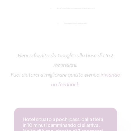
Uno dei pochi hotel in zona con il servizio in camera 24 ore su 24
Uno dei pochi hotel in zona con la SPA
Elenco fornito da Google sulla base di 1.532
recensioni.
Puoi aiutarci a migliorare questo elenco
inviando
un feedback
.
Hotel situato a pochi passi dalla fiera,
in 10 minuti camminando ci si arriva.
Molto di lusso, dotato di 3 ascensori.