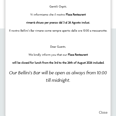
Gentili Ospiti,
Vi informiamo che il nsotro
Plaza Restaurant
rimarrà chiuso per pranzo dal 3 al 26 Agosto inclusi.
Il nostro Bellini's Bar rimane come sempre aperto dalle ore 10:00 a mezzanotte.
Dear Guests,
We kindly inform you that our
Plaza Restaurant
will be closed for lunch from the 3rd to the 26th of August 2026 included.
Molto
più
di
una
Our Bellini's Bar will be open as always from 10:00
Camera.
till midnight.
Scopri
la piscina panoramica
Close