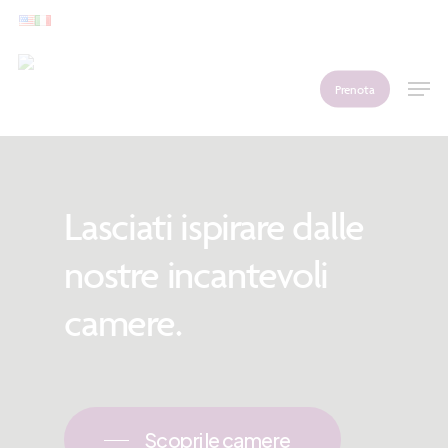
Skip
to
main
Men
Prenota
content
Lasciati
ispirare
dalle
nostre
incantevoli
camere.
Scopri le camere