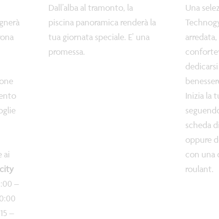
Dall’alba al tramonto, la
Una sele
gnerà
piscina panoramica renderà la
Technog
rona
tua giornata speciale. E’ una
arredata,
promessa.
conforte
dedicarsi 
ione
benessere
mento
Inizia la 
oglie
seguendo
scheda d
oppure d
 ai
con una c
city
roulant.
2:00 –
20:00
:15 –