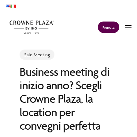
Skip
to
main
Men
Prenota
content
Sale Meeting
Business meeting di
inizio anno? Scegli
Crowne Plaza, la
location per
convegni perfetta