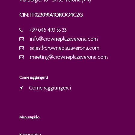
CIN: IT023091A1QROO4C2G
+39 045 493 33 33
info@crowneplazaverona.com
sales@crowneplazaverona.com
meeting@crowneplazaverona.com
Come raggiungerci
Come raggiungerci
Menu rapido
Panoramica