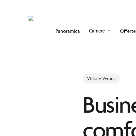
Skip
to
main
Camere
Panoramica
Offerte
content
Visitare Verona
Busin
comfor