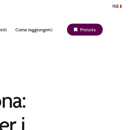
enti
Come raggiungerci
P
r
e
n
o
t
a
na:
er i