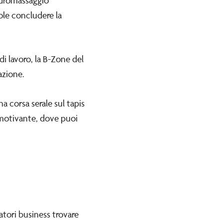
 idromassaggio
uole concludere la
i lavoro, la B-Zone del
azione.
a corsa serale sul tapis
 motivante, dove puoi
tori business trovare