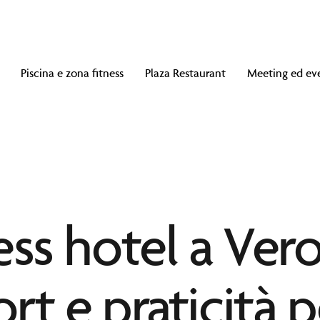
Piscina e zona fitness
Plaza Restaurant
Meeting ed ev
ess hotel a Vero
t e praticità p