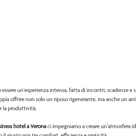
 essere un’esperienza intensa, fatta di incontri, scadenze e 
ppia offrire non solo un riposo rigenerante, ma anche un am
r la produttività.
iness hotel a Verona
ci impegniamo a creare un’atmosfera id
l giusto mix tra comfort, efficienza e praticità.