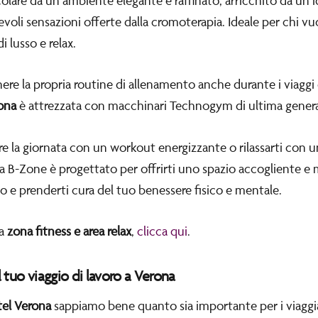
ccolare da un ambiente elegante e raffinato, arricchito da un
evoli sensazioni offerte dalla cromoterapia. Ideale per chi v
 lusso e relax.
re la propria routine di allenamento anche durante i viaggi d
ona
è attrezzata con macchinari Technogym di ultima gener
iare la giornata con un workout energizzante o rilassarti con un
la B-Zone è progettato per offrirti uno spazio accogliente e
so e prenderti cura del tuo benessere fisico e mentale.
ra
zona fitness e area relax
,
clicca qui
.
il tuo viaggio di lavoro a Verona
tel Verona
sappiamo bene quanto sia importante per i viaggia