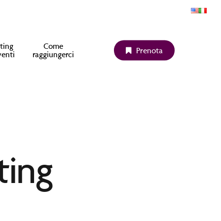
ting
Come
P
r
e
n
o
t
a
venti
raggiungerci
ting