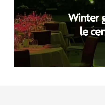
Winter g
le ce