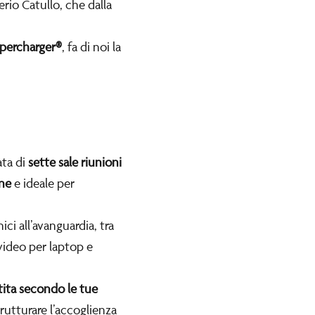
erio Catullo, che dalla
upercharger®
, fa di noi la
ata di
sette sale riunioni
ne
e ideale per
i all’avanguardia, tra
 video per laptop e
stita secondo le tue
trutturare l’accoglienza