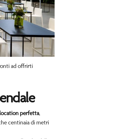
nti ad offrirti
iendale
location perfetta
,
oche centinaia di metri