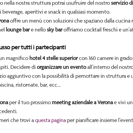
nella nostra struttura potrai usufruire del nostro
servizio d
i beverage, aperitivi e snack in qualsiasi momento.
erona
offre un menù con soluzioni che spaziano dalla cucina re
nel
lounge bar
e nello
sky bar
offriamo cocktail freschi e un’a
sso per tutti i partecipanti
un magnifico
hotel 4 stelle superior
con 160 camere in grado 
spiti. Decidere di
organizzare un evento
all’interno del nostr
izio aggiuntivo con la possibilità di pernottare in struttura e u
iscina, ristornate, bar, ecc…
rona
per il tuo prossimo
meeting aziendale a Verona
e vivi un
cedenti.
meri che trovi a
questa pagina
per pianificare insieme l’event