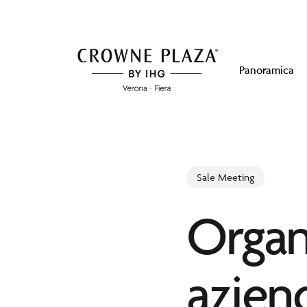
Skip
to
main
Panoramica
content
Sale Meeting
Organ
azien