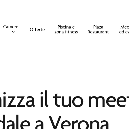
Camere
Piscina e
Plaza
Mee
Offerte
zona fitness
Restaurant
ed e
izza il tuo mee
dale a Verona