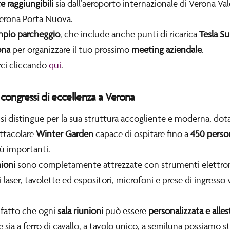
e raggiungibili
sia dall’aeroporto internazionale di Verona Val
 Verona Porta Nuova.
pio parcheggio
, che include anche punti di ricarica
Tesla S
ona
per organizzare il tuo prossimo
meeting aziendale
.
ci cliccando
qui
.
 congressi di eccellenza a Verona
si distingue per la sua struttura accogliente e moderna, dot
ettacolare
Winter Garden
capace di ospitare fino a
450 perso
iù importanti.
nioni
sono completamente attrezzate con strumenti elettronic
i laser, tavolette ed espositori, microfoni e prese di ingresso
 fatto che ogni
sala riunioni
può essere
personalizzata e alle
 sia a ferro di cavallo, a tavolo unico, a semiluna possiamo s