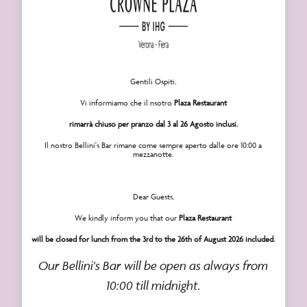
Menu rapido
Panoramica
Gentili Ospiti,
Camere
Vi informiamo che il nsotro
Plaza Restaurant
Camera standard
rimarrà chiuso per pranzo dal 3 al 26 Agosto inclusi.
Il nostro Bellini's Bar rimane come sempre aperto dalle ore 10:00 a
Camera Club
mezzanotte.
Junior Suite
Dear Guests,
Crowne Suite
We kindly inform you that our
Plaza Restaurant
Offerte
will be closed for lunch from the 3rd to the 26th of August 2026 included.
Piscina e zona fitness
Our Bellini's Bar will be open as always from
Plaza Restaurant
10:00 till midnight.
Meeting ed eventi