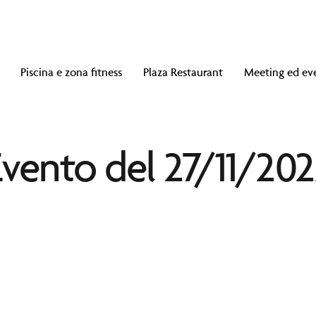
Piscina e zona fitness
Plaza Restaurant
Meeting ed ev
vento del 27/11/20
nt
lusi.
10:00 a mezzanotte.