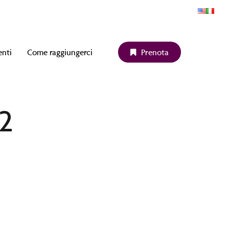
enti
Come raggiungerci
P
r
e
n
o
t
a
22