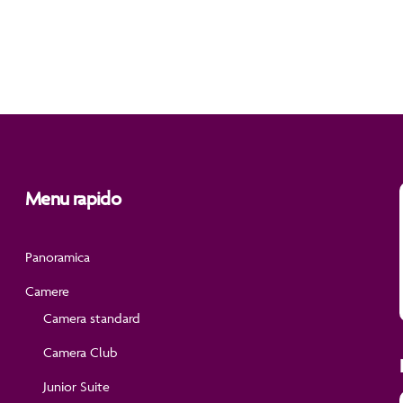
ant
st 2026 included.
ll midnight.
Menu rapido
Panoramica
Camere
Camera standard
Camera Club
Junior Suite