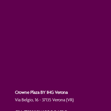
Dear Guests,
We kindly inform you that our
Plaza Restaur
will be closed for lunch from the 3rd to the 26th of Augu
Our Bellini's Bar will be open as always from 10:00 ti
Crowne Plaza BY IHG Verona
Via Belgio, 16 - 37135 Verona (VR)