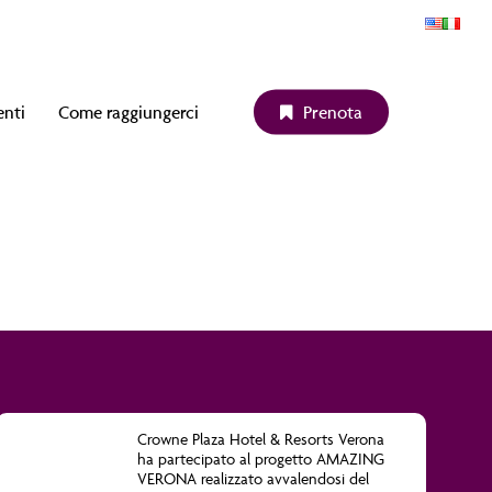
enti
Come raggiungerci
P
r
e
n
o
t
a
Crowne Plaza Hotel & Resorts Verona
ha partecipato al progetto
AMAZING
VERONA
realizzato avvalendosi del