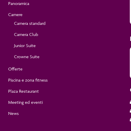
Panoramica
Camere
Camera standard
ant
Camera Club
Junior Suite
st 2026 included.
Crowne Suite
ll midnight.
Offerte
Piscina e zona fitness
Plaza Restaurant
Meeting ed eventi
News