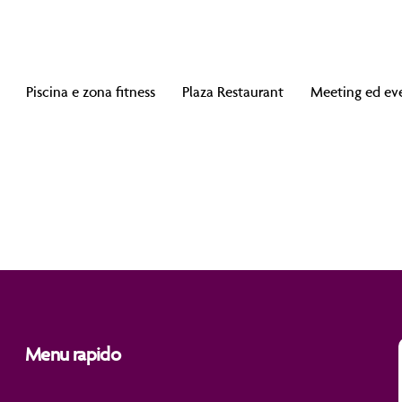
Piscina e zona fitness
Plaza Restaurant
Meeting ed ev
nt
lusi.
10:00 a mezzanotte.
Menu rapido