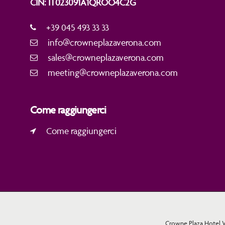
CIN: IT023091A1QROO4C2G
+39 045 493 33 33
info@crowneplazaverona.com
sales@crowneplazaverona.com
meeting@crowneplazaverona.com
Come raggiungerci
Come raggiungerci
Crowne Plaza Hotel Ver