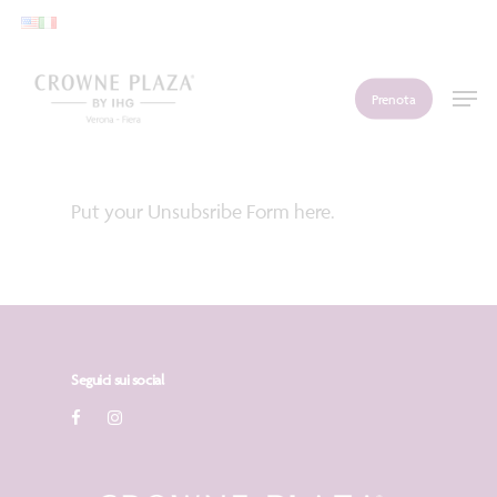
Skip
to
main
Men
Prenota
content
Put your Unsubsribe Form here.
Seguici sui social