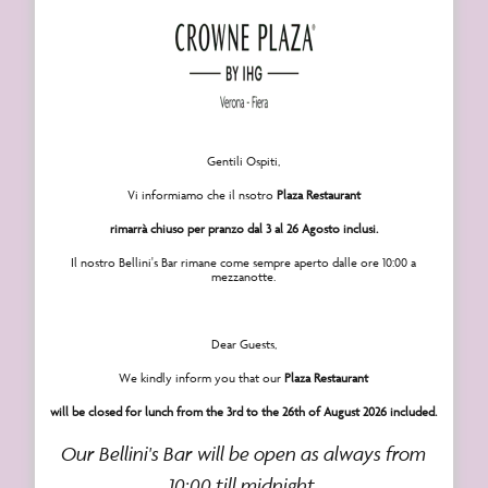
Come raggiungerci
Menu rapido
Gentili Ospiti,
Panoramica
Vi informiamo che il nsotro
Plaza Restaurant
Camere
rimarrà chiuso per pranzo dal 3 al 26 Agosto inclusi.
Camera standard
Il nostro Bellini's Bar rimane come sempre aperto dalle ore 10:00 a
mezzanotte.
Camera Club
Junior Suite
Dear Guests,
Crowne Suite
We kindly inform you that our
Plaza Restaurant
will be closed for lunch from the 3rd to the 26th of August 2026 included.
Offerte
Our Bellini's Bar will be open as always from
Piscina e zona fitness
10:00 till midnight.